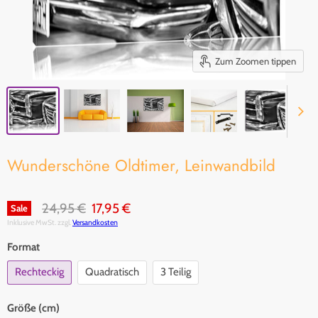
Zum Zoomen tippen
Wunderschöne Oldtimer, Leinwandbild
Original Preis
Aktueller Preis
24,95 €
17,95 €
Sale
Inklusive MwSt. zzgl.
Versandkosten
Format
Rechteckig
Quadratisch
3 Teilig
Größe (cm)