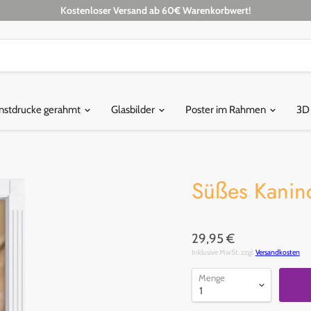
Kostenloser Versand ab 60€ Warenkorbwert!
nstdrucke gerahmt
Glasbilder
Poster im Rahmen
3D
Süßes Kanin
29,95 €
Inklusive MwSt. zzgl.
Versandkosten
Menge