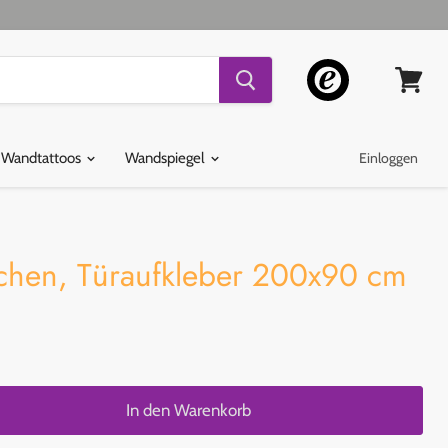
Warenko
ansehen
 Wandtattoos
Wandspiegel
Einloggen
chen, Türaufkleber 200x90 cm
In den Warenkorb