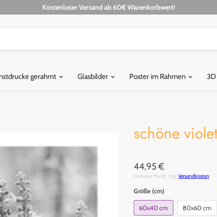
Kostenloser Versand ab 60€ Warenkorbwert!
nstdrucke gerahmt
Glasbilder
Poster im Rahmen
3D
schöne viole
44,95 €
Inklusive MwSt. zzgl.
Versandkosten
Größe (cm)
60x40 cm
80x60 cm