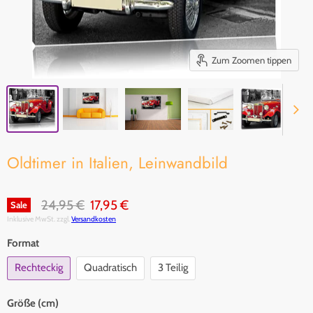
Zum Zoomen tippen
Oldtimer in Italien, Leinwandbild
Original Preis
Aktueller Preis
24,95 €
17,95 €
Sale
Inklusive MwSt. zzgl.
Versandkosten
Format
Rechteckig
Quadratisch
3 Teilig
Größe (cm)