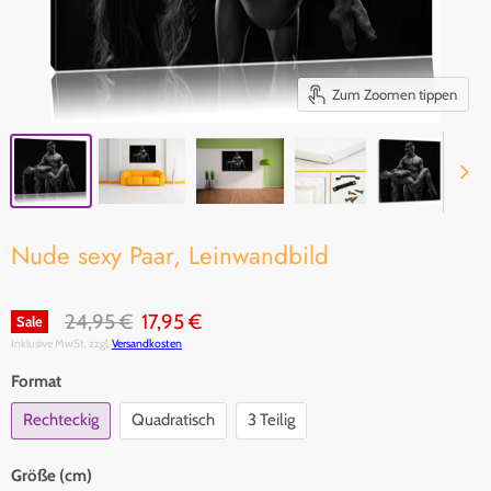
Zum Zoomen tippen
Nude sexy Paar, Leinwandbild
Original Preis
Aktueller Preis
24,95 €
17,95 €
Sale
Inklusive MwSt. zzgl.
Versandkosten
Format
Rechteckig
Quadratisch
3 Teilig
Größe (cm)