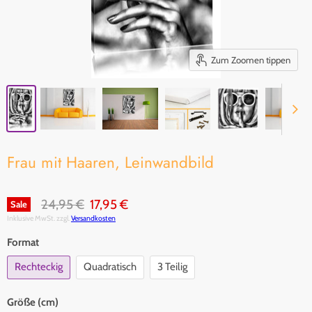
Zum Zoomen tippen
Frau mit Haaren, Leinwandbild
Original Preis
Aktueller Preis
24,95 €
17,95 €
Sale
Inklusive MwSt. zzgl.
Versandkosten
Format
Rechteckig
Quadratisch
3 Teilig
Größe (cm)