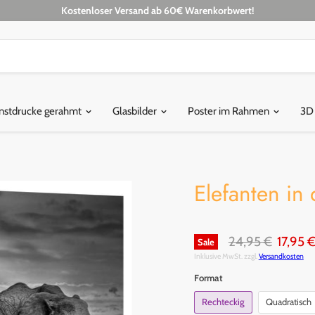
Kostenloser Versand ab 60€ Warenkorbwert!
nstdrucke gerahmt
Glasbilder
Poster im Rahmen
3D
Elefanten in
Original Preis
Aktuell
24,95 €
17,95 
Sale
Inklusive MwSt. zzgl.
Versandkosten
Format
Rechteckig
Quadratisch