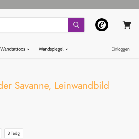
Warenko
ansehen
 Wandtattoos
Wandspiegel
Einloggen
 der Savanne, Leinwandbild
er Preis
€
3 Teilig