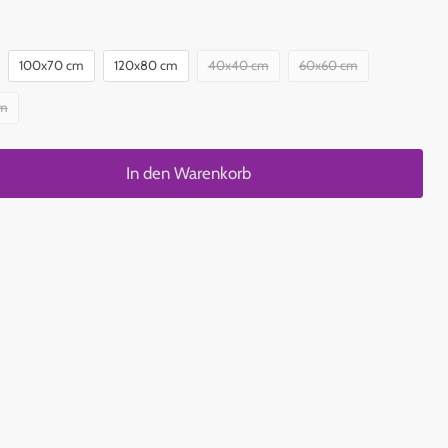
100x70 cm
120x80 cm
40x40 cm
60x60 cm
cm
In den Warenkorb