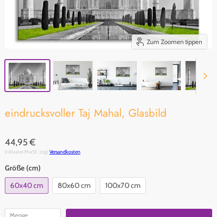
Zum Zoomen tippen
eindrucksvoller Taj Mahal, Glasbild
44,95 €
Inklusive MwSt. zzgl.
Versandkosten
Größe (cm)
60x40 cm
80x60 cm
100x70 cm
Menge