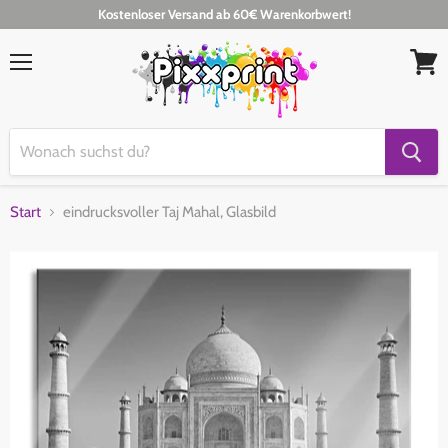
Kostenloser Versand ab 60€ Warenkorbwert!
Menü
Waren
anseh
Start
eindrucksvoller Taj Mahal, Glasbild