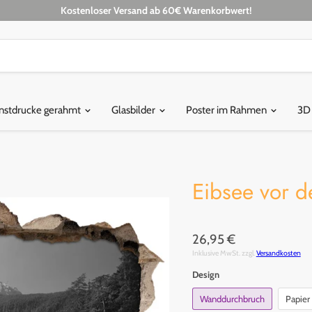
Kostenloser Versand ab 60€ Warenkorbwert!
nstdrucke gerahmt
Glasbilder
Poster im Rahmen
3D
Eibsee vor d
26,95 €
Inklusive MwSt. zzgl.
Versandkosten
Design
Wanddurchbruch
Papier