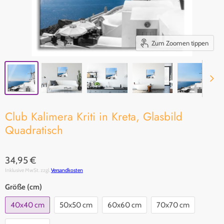
Zum Zoomen tippen
Club Kalimera Kriti in Kreta, Glasbild
Quadratisch
34,95 €
Inklusive MwSt. zzgl.
Versandkosten
Größe (cm)
40x40 cm
50x50 cm
60x60 cm
70x70 cm