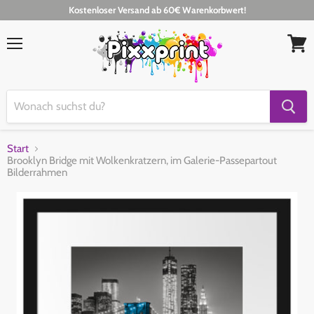
Kostenloser Versand ab 60€ Warenkorbwert!
Menü
Waren
anseh
Start
Brooklyn Bridge mit Wolkenkratzern, im Galerie-Passepartout
Bilderrahmen