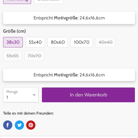
Entspricht
Motivgröße
:
24,6x16,6
cm
Größe (cm)
38x30
55x40
80x60
100x70
40x40
55x55
70x70
Entspricht
Motivgröße
:
24,6x16,6
cm
Menge
In den Warenkorb
Teile es mit deinen Freunden: