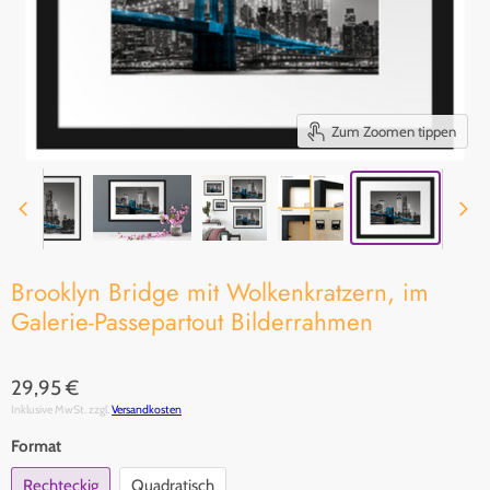
Zum Zoomen tippen
Brooklyn Bridge mit Wolkenkratzern, im
Galerie-Passepartout Bilderrahmen
29,95 €
Inklusive MwSt. zzgl.
Versandkosten
Format
Rechteckig
Quadratisch