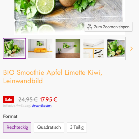
Zum Zoomen tippen
BIO Smoothie Apfel Limette Kiwi,
Leinwandbild
Original Preis
Aktueller Preis
24,95 €
17,95 €
Sale
Inklusive MwSt. zzgl.
Versandkosten
Format
Rechteckig
Quadratisch
3 Teilig