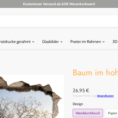
Kostenloser Versand ab 60€ Warenkorbwert!
nstdrucke gerahmt
Glasbilder
Poster im Rahmen
3D
Baum im hoh
26,95 €
Inklusive MwSt. zzgl.
Versandkosten
Design
Wanddurchbruch
Papier