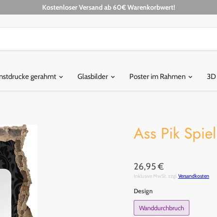
Kostenloser Versand ab 60€ Warenkorbwert!
nstdrucke gerahmt
Glasbilder
Poster im Rahmen
3D
Ass Pik Spie
26,95 €
Inklusive MwSt. zzgl.
Versandkosten
Design
Wanddurchbruch