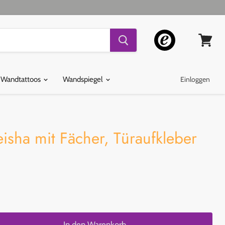
Warenko
ansehen
 Wandtattoos
Wandspiegel
Einloggen
sha mit Fächer, Türaufkleber
In den Warenkorb